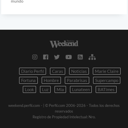
mundo
Diario Perfil
Caras
Noticias
Marie Claire
Fortuna
Hombre
Parabrisas
Supercampo
Look
Luz
Mia
Lunateen
BATimes
weekend.perfil.com -
| © Perfil.com 2006-2026 - Todos los derechos
reservados
Registro de Propiedad Intelectual: Nro.