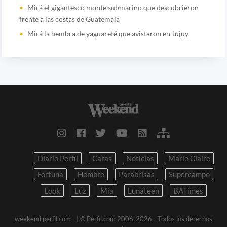
Mirá el gigantesco monte submarino que descubrieron
frente a las costas de Guatemala
Mirá la hembra de yaguareté que avistaron en Jujuy
Diario Perfil
Caras
Noticias
Marie Claire
Fortuna
Hombre
Parabrisas
Supercampo
Look
Luz
Mia
Lunateen
BATimes
weekend.perfil.com -
| © Perfil.com 2006-2026 - Todos los derechos