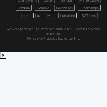
Diario Perfil
Caras
Noticias
Marie Claire
Fortuna
Hombre
Parabrisas
Supercampo
Look
Luz
Mia
Lunateen
BATimes
weekend.perfil.com -
| © Perfil.com 2006-2026 - Todos los derechos
reservados
Registro de Propiedad Intelectual: Nro.