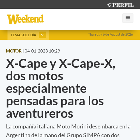
Thursday 6 de August de 2026
TEMAS DEL DÍA
MOTOR
|
04-01-2023 10:29
X-Cape y X-Cape-X,
dos motos
especialmente
pensadas para los
aventureros
La compañía italiana Moto Morini desembarca en la
Argentina de la mano del Grupo SIMPA con dos