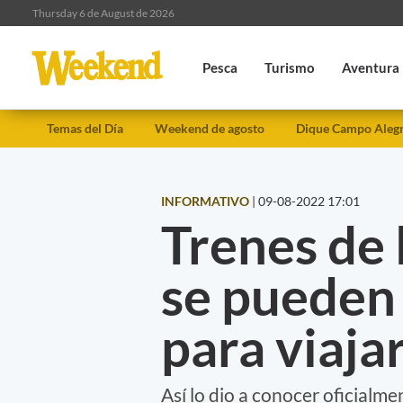
Thursday 6 de August de 2026
Pesca
Turismo
Aventura
Temas del Día
Weekend de agosto
Dique Campo Aleg
INFORMATIVO
|
09-08-2022 17:01
Trenes de 
se pueden
para viaja
Así lo dio a conocer oficialm