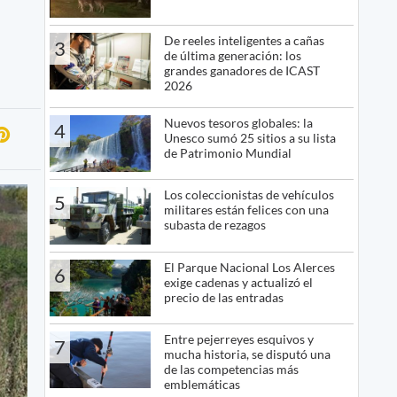
De reeles inteligentes a cañas
3
de última generación: los
grandes ganadores de ICAST
2026
Nuevos tesoros globales: la
4
Unesco sumó 25 sitios a su lista
de Patrimonio Mundial
Los coleccionistas de vehículos
5
militares están felices con una
subasta de rezagos
El Parque Nacional Los Alerces
6
exige cadenas y actualizó el
precio de las entradas
Entre pejerreyes esquivos y
7
mucha historia, se disputó una
de las competencias más
emblemáticas