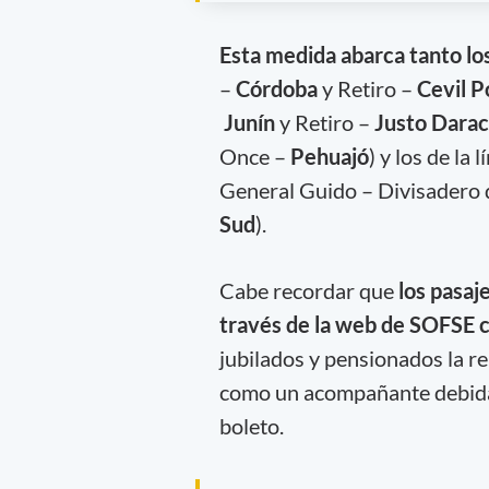
Esta medida abarca tanto los
–
Córdoba
y Retiro –
Cevil P
Junín
y Retiro –
Justo Darac
Once –
Pehuajó
) y los de la
General Guido – Divisadero
Sud
).
Cabe recordar que
los pasaj
través de la web de SOFSE 
jubilados y pensionados la r
como un acompañante debida
boleto.