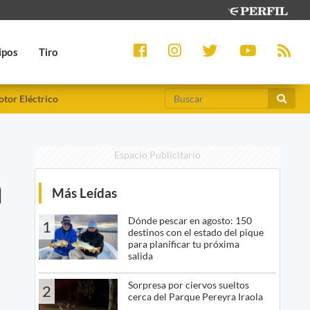
ipos
Tiro
tor Eléctrico
Espacio Publicitario
a
Más Leídas
Dónde pescar en agosto: 150
1
destinos con el estado del pique
para planificar tu próxima
salida
Sorpresa por ciervos sueltos
2
cerca del Parque Pereyra Iraola