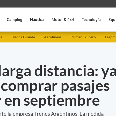
Camping
Náutica
Motor & 4x4
Tecnología
Equ
re
Blanca Grande
Aerolíneas
Primer Crucero
Leapmo
larga distancia: y
 comprar pasajes
r en septiembre
ente la empresa Trenes Argentinos. La medida