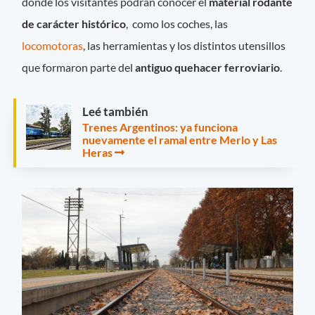
donde los visitantes podrán conocer el
material rodante
de carácter histórico
, como los coches, las
locomotoras
, las herramientas y los distintos utensillos
que formaron parte del
antiguo quehacer ferroviario
.
Leé también
Trenes Argentinos: ya funciona
nuevamente el ramal entre Merlo y Las
Heras