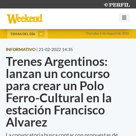
Thursday 6 de August de 2026
TEMAS DEL DÍA
INFORMATIVO
|
21-02-2022 14:35
Trenes Argentinos:
lanzan un concurso
para crear un Polo
Ferro-Cultural en la
estación Francisco
Alvarez
La convocatoria busca contar con propuestas de