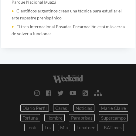
Parque Nacional Iguazú
Científicos argentinos crean una técnica para estudiar el
arte rupestre prehispánico
El tren Internacional Posadas-Encarnación está más cerca
de volver a funcionar
Diario Perfil
Caras
Noticias
Marie Claire
Fortuna
Hombre
Parabrisas
Supercampo
Look
Luz
Mia
Lunateen
BATimes