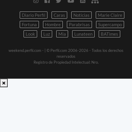
Diario Perfil
Caras
Noticias
Marie Claire
Fortuna
Hombre
Parabrisas
Supercampo
Look
Luz
Mia
Lunateen
BATimes
weekend.perfil.com -
| © Perfil.com 2006-2026 - Todos los derechos
reservados
Registro de Propiedad Intelectual: Nro.