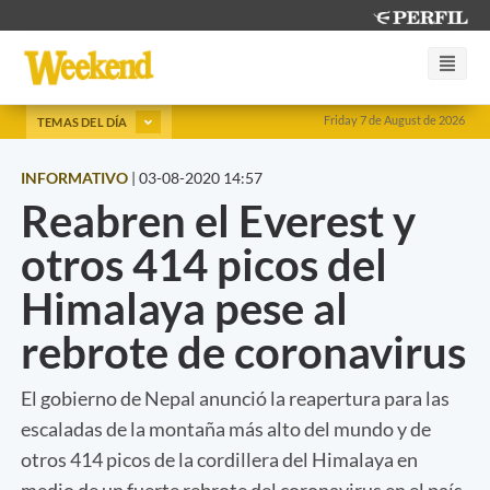
Friday 7 de August de 2026
TEMAS DEL DÍA
INFORMATIVO
|
03-08-2020 14:57
Reabren el Everest y
otros 414 picos del
Himalaya pese al
rebrote de coronavirus
El gobierno de Nepal anunció la reapertura para las
escaladas de la montaña más alto del mundo y de
otros 414 picos de la cordillera del Himalaya en
medio de un fuerte rebrote del coronavirus en el país