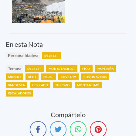
En esta Nota
Personalidades:
EVEREST
Temas:
EVEREST
MONTE EVEREST
PICO
MONTAÑA
MUNDO
ALTO
NEPAL
COVID-19
CORONAVIRUS
PANDEMIA
CERRADO
TURISMO
MONTAÑISMO
ESCALADORES
Compártelo