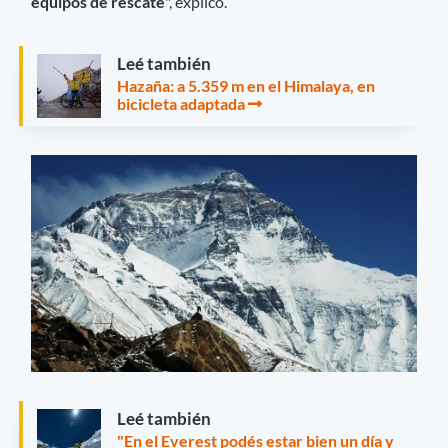
equipos de rescate
", explicó.
Leé también
Hazaña: a 5.359 m en el Himalaya, en
bicicleta adaptada
Leé también
"En el Everest podés estar bien un día y