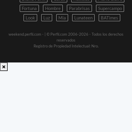
Fortuna
Hombre
Parabrisas
Supercampo
Look
Luz
Mia
Lunateen
BATimes
weekend.perfil.com -
| © Perfil.com 2006-2026 - Todos los derechos
reservados
Registro de Propiedad Intelectual: Nro.