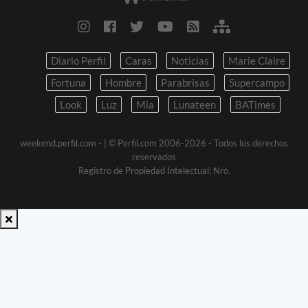
Diario Perfil
Caras
Noticias
Marie Claire
Fortuna
Hombre
Parabrisas
Supercampo
Look
Luz
Mia
Lunateen
BATimes
weekend.perfil.com -
| © Perfil.com 2006-2026 - Todos los derechos
reservados
Registro de Propiedad Intelectual: Nro.