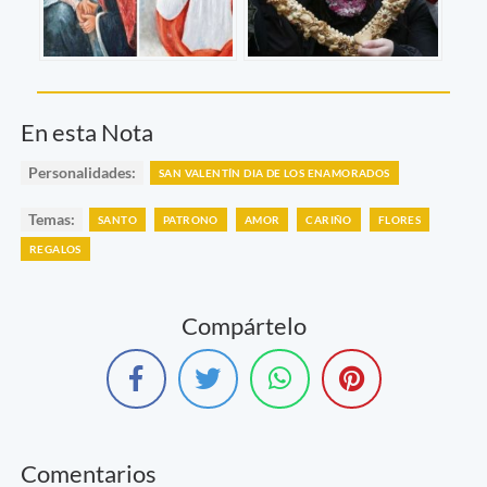
En esta Nota
Personalidades:
SAN VALENTÍN DIA DE LOS ENAMORADOS
Temas:
SANTO
PATRONO
AMOR
CARIÑO
FLORES
REGALOS
Compártelo
Comentarios