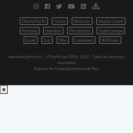
Diario Perfil
Caras
Noticias
Marie Claire
Fortuna
Hombre
Parabrisas
Supercampo
Look
Luz
Mia
Lunateen
BATimes
weekend.perfil.com -
| © Perfil.com 2006-2026 - Todos los derechos
reservados
Registro de Propiedad Intelectual: Nro.