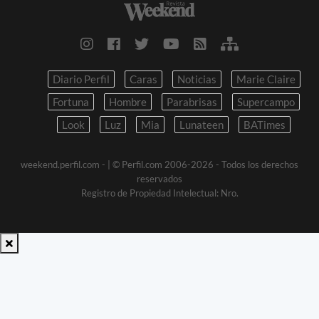
Diario Perfil
Caras
Noticias
Marie Claire
Fortuna
Hombre
Parabrisas
Supercampo
Look
Luz
Mia
Lunateen
BATimes
weekend.perfil.com -
| © Perfil.com 2006-2026 - Todos los derechos
reservados
Registro de Propiedad Intelectual: Nro.