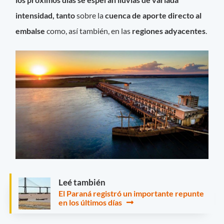
intensidad, tanto
sobre la
cuenca de aporte directo
al
embalse
como, así también, en las
regiones adyacentes
.
Leé también
El Paraná registró un importante repunte
en los últimos días