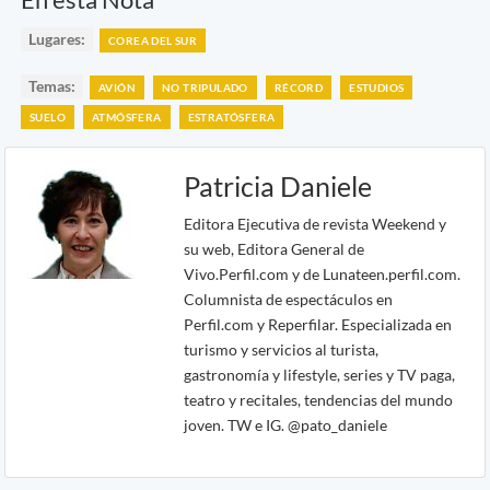
Lugares:
COREA DEL SUR
Temas:
AVIÓN
NO TRIPULADO
RÉCORD
ESTUDIOS
SUELO
ATMÓSFERA
ESTRATÓSFERA
Patricia Daniele
Editora Ejecutiva de revista Weekend y
su web, Editora General de
Vivo.Perfil.com y de Lunateen.perfil.com.
Columnista de espectáculos en
Perfil.com y Reperfilar. Especializada en
turismo y servicios al turista,
gastronomía y lifestyle, series y TV paga,
teatro y recitales, tendencias del mundo
joven. TW e IG. @pato_daniele