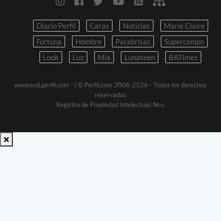
Diario Perfil
Caras
Noticias
Marie Claire
Fortuna
Hombre
Parabrisas
Supercampo
Look
Luz
Mia
Lunateen
BATimes
weekend.perfil.com -
| © Perfil.com 2006-2026 - Todos los derechos
reservados
Registro de Propiedad Intelectual: Nro.