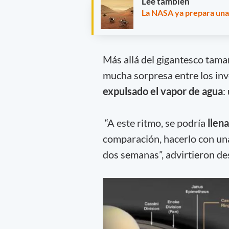
Leé también
La NASA ya prepara una 
Más allá del gigantesco tama
mucha sorpresa entre los inv
expulsado el vapor de agua
:
“A este ritmo, se podría
llen
comparación, hacerlo con u
dos semanas”, advirtieron d