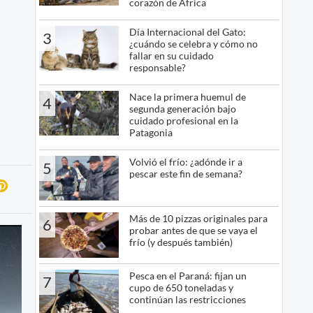
corazón de África
Día Internacional del Gato:
3
¿cuándo se celebra y cómo no
fallar en su cuidado
responsable?
Nace la primera huemul de
4
segunda generación bajo
cuidado profesional en la
Patagonia
Volvió el frío: ¿adónde ir a
5
pescar este fin de semana?
Más de 10 pizzas originales para
6
probar antes de que se vaya el
frío (y después también)
Pesca en el Paraná: fijan un
7
cupo de 650 toneladas y
continúan las restricciones