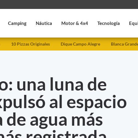
Camping
Náutica
Motor & 4x4
Tecnología
Equ
s
10 Pizzas Originales
Dique Campo Alegre
Blanca Grand
: una luna de
pulsó al espacio
a de agua más
ás registrada