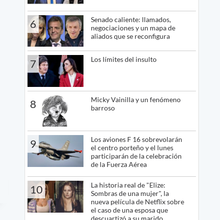
Senado caliente: llamados,
6
negociaciones y un mapa de
aliados que se reconfigura
Los límites del insulto
7
Micky Vainilla y un fenómeno
8
barroso
Los aviones F 16 sobrevolarán
9
el centro porteño y el lunes
participarán de la celebración
de la Fuerza Aérea
La historia real de "Elize:
10
Sombras de una mujer", la
nueva película de Netflix sobre
el caso de una esposa que
descuartizó a su marido