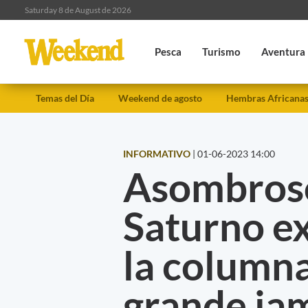
Saturday 8 de August de 2026
Pesca
Turismo
Aventura
Temas del Día
Weekend de agosto
Hembras Africana
INFORMATIVO
|
01-06-2023 14:00
Asombroso
Saturno ex
la column
grande jam