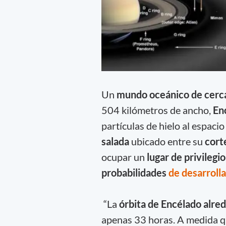
Un
mundo oceánico de cerca 
504 kilómetros de ancho,
En
partículas de hielo al espaci
salada
ubicado entre su
cort
ocupar un
lugar de privilegio
probabilidades
de desarroll
“La
órbita de Encélado alre
apenas 33 horas. A medida q