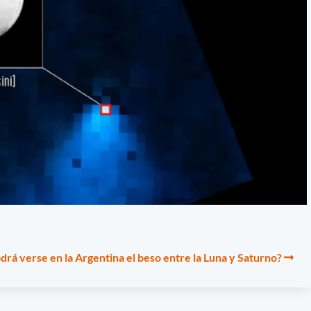
rá verse en la Argentina el beso entre la Luna y Saturno?