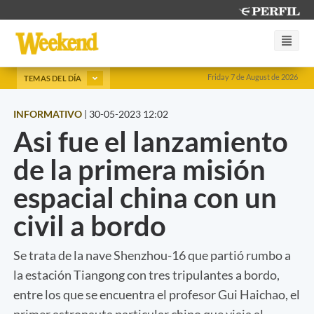
Friday 7 de August de 2026
TEMAS DEL DÍA
INFORMATIVO
|
30-05-2023 12:02
Asi fue el lanzamiento
de la primera misión
espacial china con un
civil a bordo
Se trata de la nave Shenzhou-16 que partió rumbo a
la estación Tiangong con tres tripulantes a bordo,
entre los que se encuentra el profesor Gui Haichao, el
primer astronauta particular chino que viaja al