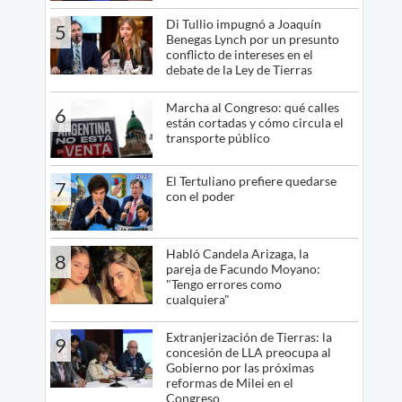
Di Tullio impugnó a Joaquín
5
Benegas Lynch por un presunto
conflicto de intereses en el
debate de la Ley de Tierras
Marcha al Congreso: qué calles
6
están cortadas y cómo circula el
transporte público
El Tertuliano prefiere quedarse
7
con el poder
Habló Candela Arizaga, la
8
pareja de Facundo Moyano:
"Tengo errores como
cualquiera"
Extranjerización de Tierras: la
9
concesión de LLA preocupa al
Gobierno por las próximas
reformas de Milei en el
Congreso