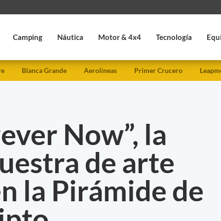
Camping
Náutica
Motor & 4x4
Tecnología
Equ
re
Blanca Grande
Aerolíneas
Primer Crucero
Leapmo
rever Now”, la
uestra de arte
n la Pirámide de
ipto.