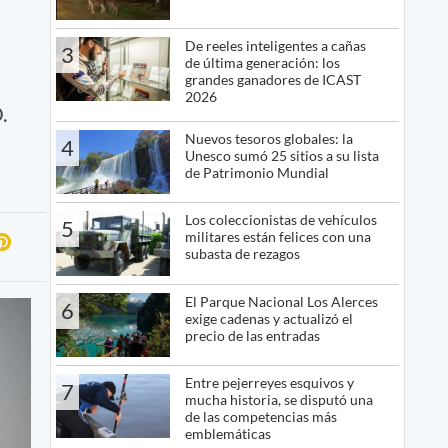
De reeles inteligentes a cañas
3
de última generación: los
grandes ganadores de ICAST
2026
.
Nuevos tesoros globales: la
4
Unesco sumó 25 sitios a su lista
de Patrimonio Mundial
Los coleccionistas de vehículos
5
militares están felices con una
subasta de rezagos
El Parque Nacional Los Alerces
6
exige cadenas y actualizó el
precio de las entradas
Entre pejerreyes esquivos y
7
mucha historia, se disputó una
de las competencias más
emblemáticas