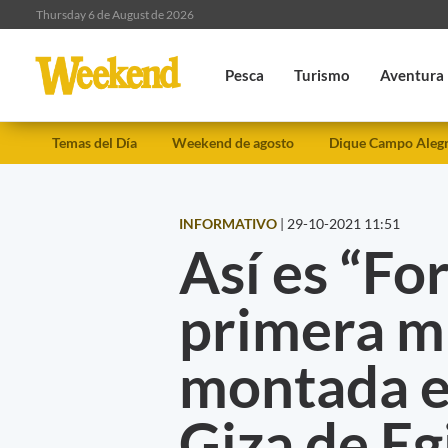
Thursday 6 de August de 2026
Pesca
Turismo
Aventura
Temas del Día
Weekend de agosto
Dique Campo Aleg
INFORMATIVO
|
29-10-2021 11:51
Así es “Fo
primera m
montada e
Giza de Eg