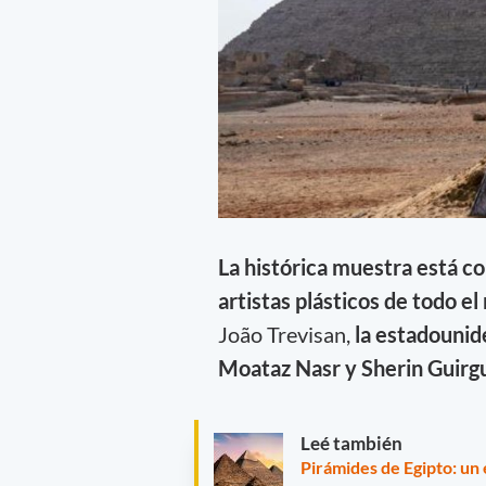
La histórica muestra está c
artistas plásticos de todo e
João Trevisan,
la estadounide
Moataz Nasr y Sherin Guirgui
Leé también
Pirámides de Egipto: un