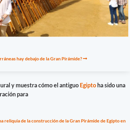
rráneas hay debajo de la Gran Pirámide?
tural y muestra cómo el antiguo
Egipto
ha sido una
ración para
a reliquia de la construcción de la Gran Pirámide de Egipto en