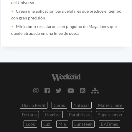
del Universo
Crean una aplicación para celulares que predice el tiempo
con gran precisión
Mirá cómo rescataron a un pingüino de Magallanes que
quedó atrapado en una línea de pesca
Diario Perfil
Caras
Noticias
Marie Claire
Fortuna
Hombre
Parabrisas
Supercampo
Look
Luz
Mia
Lunateen
BATimes