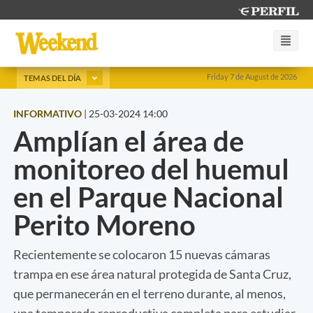
Friday 7 de August de 2026
TEMAS DEL DÍA
INFORMATIVO
|
25-03-2024 14:00
Amplían el área de
monitoreo del huemul
en el Parque Nacional
Perito Moreno
Recientemente se colocaron 15 nuevas cámaras
trampa en ese área natural protegida de Santa Cruz,
que permanecerán en el terreno durante, al menos,
una temporada reproductiva completa para estudiar