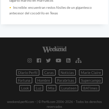
lagarto marino en Marruecos
Increíble: encuentran restos fósiles de un gigantesco
antecesor del cocodrilo en Texas
Diario Perfil
Caras
Noticias
Marie Claire
Fortuna
Hombre
Parabrisas
Supercampo
Look
Luz
Mia
Lunateen
BATimes
weekend.perfil.com -
| © Perfil.com 2006-2026 - Todos los derechos
reservados