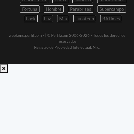
Fortuna
Hombre
Parabrisas
Supercampo
Look
Luz
Mia
Lunateen
BATimes
weekend.perfil.com -
| © Perfil.com 2006-2026 - Todos los derechos
reservados
Registro de Propiedad Intelectual: Nro.