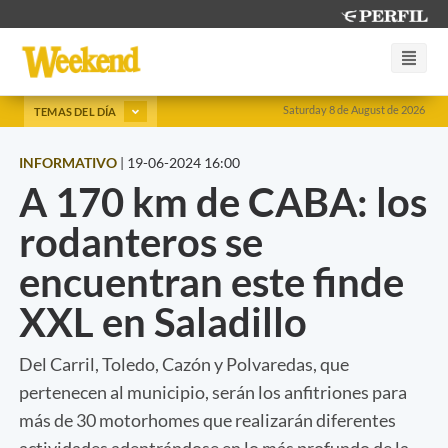
Saturday 8 de August de 2026
TEMAS DEL DÍA
INFORMATIVO
|
19-06-2024 16:00
A 170 km de CABA: los
rodanteros se
encuentran este finde
XXL en Saladillo
Del Carril, Toledo, Cazón y Polvaredas, que
pertenecen al municipio, serán los anfitriones para
más de 30 motorhomes que realizarán diferentes
actividades adentrándose en lo más profundo de la