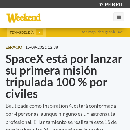
Saturday 8 de August de 2026
TEMAS DEL DÍA
ESPACIO
|
15-09-2021 12:38
SpaceX está por lanzar
su primera misión
tripulada 100 % por
civiles
Bautizada como Inspiration 4, estará conformada
por 4 personas, aunque ninguno es un astronauta
profesional. El lanzamiento se realizará este 15 de
septiembre a las 21 y se podrá seguir en vivo.