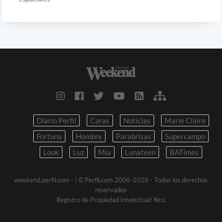
Diario Perfil
Caras
Noticias
Marie Claire
Fortuna
Hombre
Parabrisas
Supercampo
Look
Luz
Mia
Lunateen
BATimes
weekend.perfil.com -
| © Perfil.com 2006-2026 - Todos los derechos
reservados
Registro de Propiedad Intelectual: Nro.