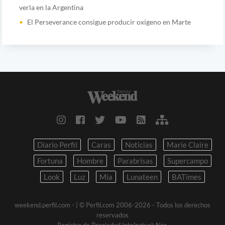
verla en la Argentina
El Perseverance consigue producir oxígeno en Marte
Diario Perfil
Caras
Noticias
Marie Claire
Fortuna
Hombre
Parabrisas
Supercampo
Look
Luz
Mia
Lunateen
BATimes
weekend.perfil.com -
| © Perfil.com 2006-2026 - Todos los derechos
reservados
Registro de Propiedad Intelectual: Nro.