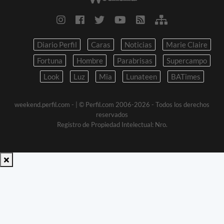
Diario Perfil
Caras
Noticias
Marie Claire
Fortuna
Hombre
Parabrisas
Supercampo
Look
Luz
Mia
Lunateen
BATimes
weekend.perfil.com -
| © Perfil.com 2006-2026 - Todos los derechos
reservados
Registro de Propiedad Intelectual: Nro.