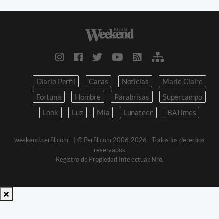
Diario Perfil
Caras
Noticias
Marie Claire
Fortuna
Hombre
Parabrisas
Supercampo
Look
Luz
Mia
Lunateen
BATimes
weekend.perfil.com -
| © Perfil.com 2006-2026 - Todos los derechos
reservados
Registro de Propiedad Intelectual: Nro.