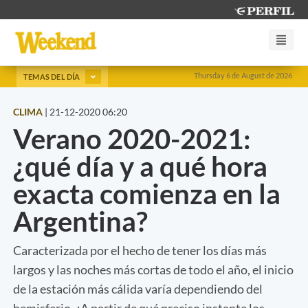
Thursday 6 de August de 2026
TEMAS DEL DÍA
CLIMA
|
21-12-2020 06:20
Verano 2020-2021:
¿qué día y a qué hora
exacta comienza en la
Argentina?
Caracterizada por el hecho de tener los días más
largos y las noches más cortas de todo el año, el inicio
de la estación más cálida varía dependiendo del
hemisferio. ¿A partir de qué preciso instante los