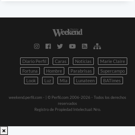
Diario Perfil
Caras
Noticias
Marie Claire
Fortuna
Hombre
Parabrisas
Supercampo
Look
Luz
Mia
Lunateen
BATimes
weekend.perfil.com -
| © Perfil.com 2006-2026 - Todos los derechos
reservados
Registro de Propiedad Intelectual: Nro.