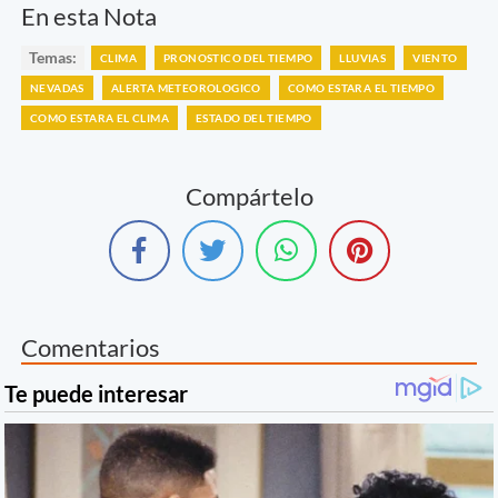
En esta Nota
Temas:
CLIMA
PRONOSTICO DEL TIEMPO
LLUVIAS
VIENTO
NEVADAS
ALERTA METEOROLOGICO
COMO ESTARA EL TIEMPO
COMO ESTARA EL CLIMA
ESTADO DEL TIEMPO
Compártelo
Comentarios