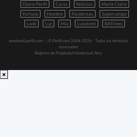
Diario Perfil
Caras
Noticias
Marie Claire
Fortuna
Hombre
Parabrisas
Supercampo
Look
Luz
Mia
Lunateen
BATimes
weekend.perfil.com -
| © Perfil.com 2006-2026 - Todos los derechos
reservados
Registro de Propiedad Intelectual: Nro.