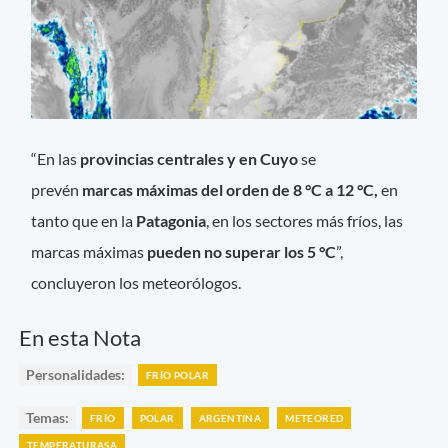
“En las
provincias centrales y en Cuyo
se
prevén
marcas máximas del orden de 8 °C a 12 °C,
en
tanto que en la
Patagonia
, en los sectores más fríos, las
marcas máximas
pueden no superar los 5 °C
”,
concluyeron los meteorólogos.
En esta Nota
Personalidades:
FRÍO POLAR
Temas:
FRÍO
POLAR
ARGENTINA
METEORED
TEMPERATURASA