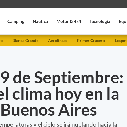
Camping
Náutica
Motor & 4x4
Tecnología
Equ
re
Blanca Grande
Aerolíneas
Primer Crucero
Leapmo
 9 de Septiembre:
el clima hoy en la
 Buenos Aires
emperaturas y el cielo se irá nublando hacia la