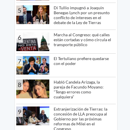
Di Tullio impugnó a Joaquín
5
Benegas Lynch por un presunto
conflicto de intereses en el
debate de la Ley de Tierras
Marcha al Congreso: qué calles
6
están cortadas y cómo circula el
transporte público
El Tertuliano prefiere quedarse
7
con el poder
Habló Candela Arizaga, la
8
pareja de Facundo Moyano:
"Tengo errores como
cualquiera"
Extranjerización de Tierras: la
9
concesión de LLA preocupa al
Gobierno por las próximas
reformas de Milei en el
Congreso