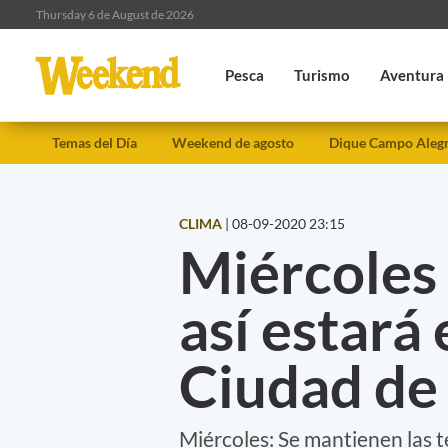
Thursday 6 de August de 2026
Pesca
Turismo
Aventura
Temas del Día
Weekend de agosto
Dique Campo Aleg
CLIMA
|
08-09-2020 23:15
Miércoles
así estará 
Ciudad de
Miércoles: Se mantienen las t