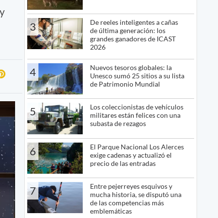
 y
De reeles inteligentes a cañas
3
de última generación: los
grandes ganadores de ICAST
2026
Nuevos tesoros globales: la
4
Unesco sumó 25 sitios a su lista
de Patrimonio Mundial
Los coleccionistas de vehículos
5
militares están felices con una
subasta de rezagos
El Parque Nacional Los Alerces
6
exige cadenas y actualizó el
precio de las entradas
Entre pejerreyes esquivos y
7
mucha historia, se disputó una
de las competencias más
emblemáticas