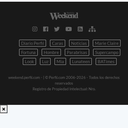
Diario Perfil
Caras
Noticias
Marie Claire
Fortuna
Hombre
Parabrisas
Supercampo
Look
Luz
Mia
Lunateen
BATimes
weekend.perfil.com -
| © Perfil.com 2006-2026 - Todos los derechos
reservados
Registro de Propiedad Intelectual: Nro.