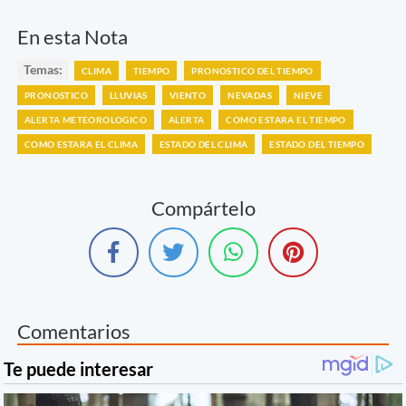
En esta Nota
Temas:
CLIMA
TIEMPO
PRONOSTICO DEL TIEMPO
PRONOSTICO
LLUVIAS
VIENTO
NEVADAS
NIEVE
ALERTA METEOROLOGICO
ALERTA
COMO ESTARA EL TIEMPO
COMO ESTARA EL CLIMA
ESTADO DEL CLIMA
ESTADO DEL TIEMPO
Compártelo
Comentarios