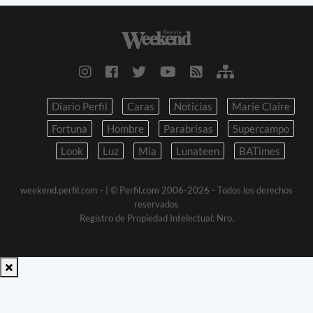
Diario Perfil
Caras
Noticias
Marie Claire
Fortuna
Hombre
Parabrisas
Supercampo
Look
Luz
Mia
Lunateen
BATimes
weekend.perfil.com -
| © Perfil.com 2006-2026 - Todos los derechos
reservados
Registro de Propiedad Intelectual: Nro.