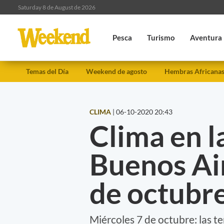
Saturday 8 de August de 2026
Pesca
Turismo
Aventura
Temas del Día
Weekend de agosto
Hembras Africana
CLIMA
|
06-10-2020 20:43
Clima en l
Buenos Air
de octubr
Miércoles 7 de octubre: las t