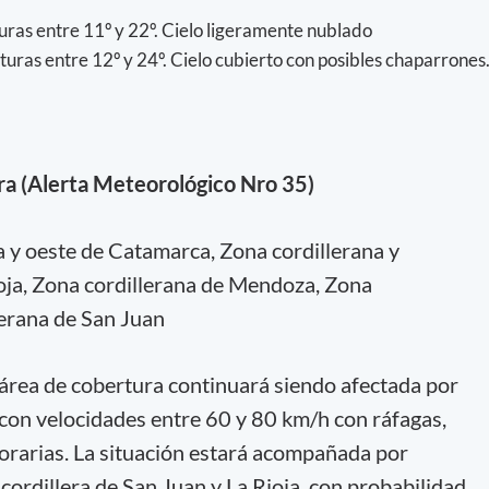
ras entre 11º y 22º. Cielo ligeramente nublado
uras entre 12º y 24º. Cielo cubierto con posibles chaparrones
era (Alerta Meteorológico Nro 35)
 y oeste de Catamarca, Zona cordillerana y
ioja, Zona cordillerana de Mendoza, Zona
lerana de San Juan
 área de cobertura continuará siendo afectada por
 con velocidades entre 60 y 80 km/h con ráfagas,
rarias. La situación estará acompañada por
 cordillera de San Juan y La Rioja, con probabilidad