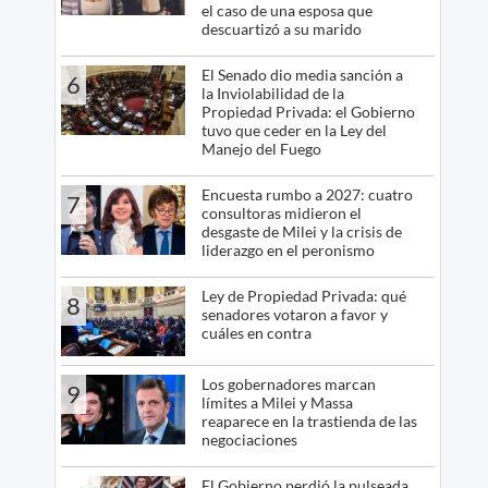
el caso de una esposa que
descuartizó a su marido
.
El Senado dio media sanción a
6
la Inviolabilidad de la
Propiedad Privada: el Gobierno
tuvo que ceder en la Ley del
Manejo del Fuego
Encuesta rumbo a 2027: cuatro
7
consultoras midieron el
desgaste de Milei y la crisis de
liderazgo en el peronismo
Ley de Propiedad Privada: qué
8
senadores votaron a favor y
cuáles en contra
Los gobernadores marcan
9
límites a Milei y Massa
reaparece en la trastienda de las
negociaciones
El Gobierno perdió la pulseada