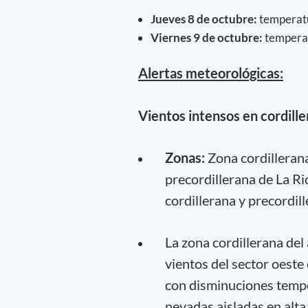
Jueves 8 de octubre:
temperatu
Viernes 9 de octubre:
temperat
Alertas meteorológicas:
Vientos intensos en cordill
Zonas:
Zona cordillerana
precordillerana de La R
cordillerana y precordil
La zona cordillerana del
vientos del sector oeste
con disminuciones tempo
nevadas aisladas en alta