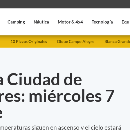
Camping
Náutica
Motor & 4x4
Tecnología
Equ
s
10 Pizzas Originales
Dique Campo Alegre
Blanca Grand
a Ciudad de
es: miércoles 7
e
emperaturas siguen en ascenso y el cielo estará