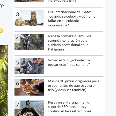
corazón de África
0º
Día Internacional del Gato:
3
¿cuándo se celebra y cómo no
fallar en su cuidado
responsable?
Nace la primera huemul de
4
segunda generación bajo
cuidado profesional en la
Patagonia
Volvió el frío: ¿adónde ir a
5
pescar este fin de semana?
Más de 10 pizzas originales para
6
probar antes de que se vaya el
frío (y después también)
Pesca en el Paraná: fijan un
7
cupo de 650 toneladas y
continúan las restricciones