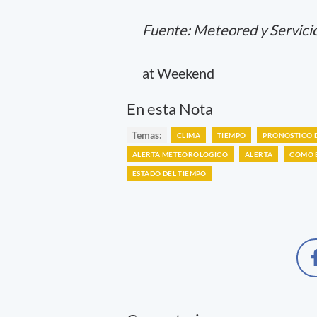
Fuente: Meteored y Servici
at Weekend
En esta Nota
Temas:
CLIMA
TIEMPO
PRONOSTICO 
ALERTA METEOROLOGICO
ALERTA
COMO E
ESTADO DEL TIEMPO