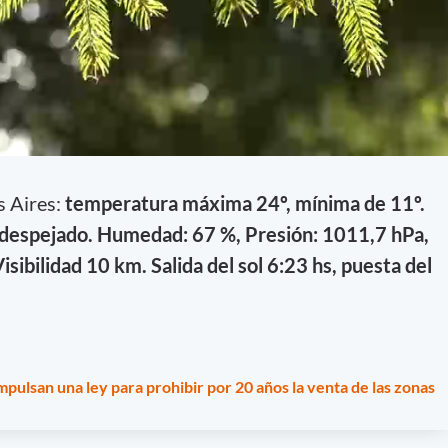
s Aires:
temperatura máxima 24º, mínima de 11º.
 despejado. Humedad: 67 %, Presión: 1011,7 hPa,
sibilidad 10 km. Salida del sol 6:23 hs, puesta del
pulsan una ley para prohibir por 20 años la venta de las zonas