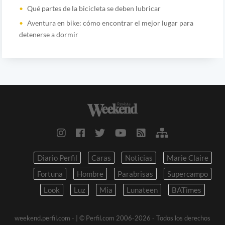
Qué partes de la bicicleta se deben lubricar
Aventura en bike: cómo encontrar el mejor lugar para
detenerse a dormir
Diario Perfil
Caras
Noticias
Marie Claire
Fortuna
Hombre
Parabrisas
Supercampo
Look
Luz
Mia
Lunateen
BATimes
weekend.perfil.com -
| © Perfil.com 2006-2026 - Todos los derechos