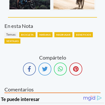
En esta Nota
Temas:
BICICLETA
MAÑANA
MADRUGAR
BENEFICIOS
VENTAJAS
Compártelo
Comentarios