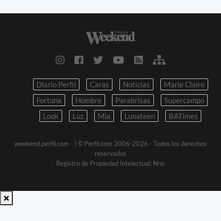
Diario Perfil
Caras
Noticias
Marie Claire
Fortuna
Hombre
Parabrisas
Supercampo
Look
Luz
Mia
Lunateen
BATimes
weekend.perfil.com -
| © Perfil.com 2006-2026 - Todos los derechos
reservados
Registro de Propiedad Intelectual: Nro.