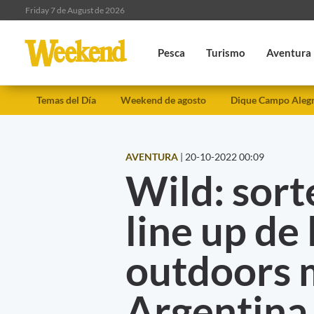
Friday 7 de August de 2026
Pesca
Turismo
Aventura
Temas del Día
Weekend de agosto
Dique Campo Aleg
AVENTURA
|
20-10-2022 00:09
Wild: sort
line up de 
outdoors 
Argentina