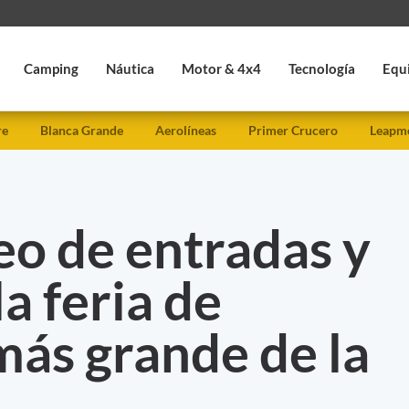
Camping
Náutica
Motor & 4x4
Tecnología
Equ
re
Blanca Grande
Aerolíneas
Primer Crucero
Leapmo
eo de entradas y
la feria de
más grande de la