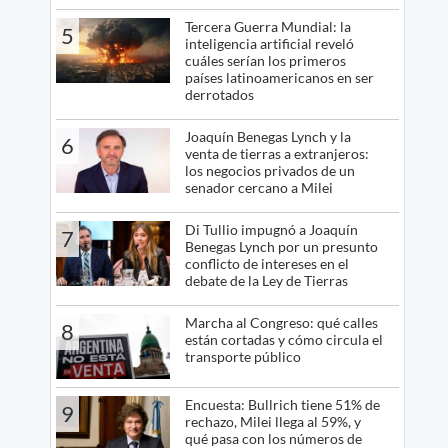
Tercera Guerra Mundial: la
5
inteligencia artificial reveló
cuáles serían los primeros
países latinoamericanos en ser
derrotados
Joaquín Benegas Lynch y la
6
venta de tierras a extranjeros:
los negocios privados de un
senador cercano a Milei
Di Tullio impugnó a Joaquín
7
Benegas Lynch por un presunto
conflicto de intereses en el
debate de la Ley de Tierras
Marcha al Congreso: qué calles
8
están cortadas y cómo circula el
transporte público
Encuesta: Bullrich tiene 51% de
9
rechazo, Milei llega al 59%, y
qué pasa con los números de