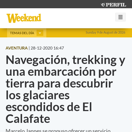
Sunday 9 de August de 2026
TEMAS DEL DÍA
AVENTURA
|
28-12-2020 16:47
Navegación, trekking y
una embarcación por
tierra para descubrir
los glaciares
escondidos de El
Calafate
Marcelo Jannes se propuso ofrecer un servicio