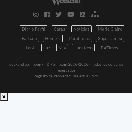
Diario Perfil
Caras
Noticias
Marie Claire
Fortuna
Hombre
Parabrisas
Supercampo
Look
Luz
Mia
Lunateen
BATimes
weekend.perfil.com -
| © Perfil.com 2006-2026 - Todos los derechos
reservados
Registro de Propiedad Intelectual: Nro.