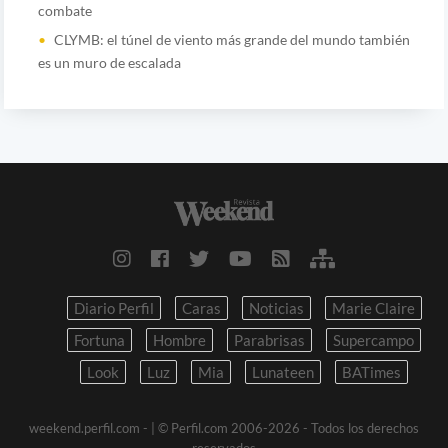
combate
CLYMB: el túnel de viento más grande del mundo también
es un muro de escalada
Diario Perfil
Caras
Noticias
Marie Claire
Fortuna
Hombre
Parabrisas
Supercampo
Look
Luz
Mia
Lunateen
BATimes
weekend.perfil.com -
| © Perfil.com 2006-2026 - Todos los derechos
reservados