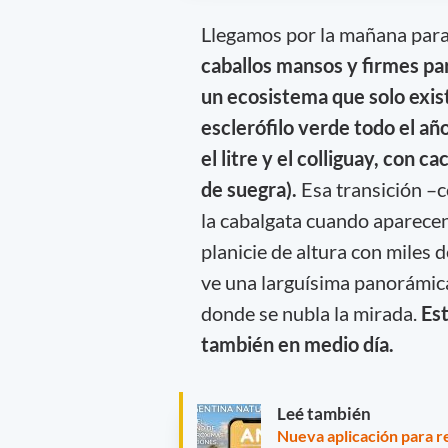
Llegamos por la mañana para 
caballos mansos y firmes par
un ecosistema que solo exist
esclerófilo verde todo el añ
el litre y el colliguay, con 
de suegra).
Esa transición –co
la cabalgata cuando aparecen
planicie de altura con miles 
ve una larguísima panorámica
donde se nubla la mirada.
Es
también en medio día.
Leé también
Nueva aplicación para r