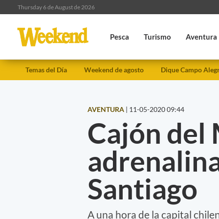
Thursday 6 de August de 2026
Pesca
Turismo
Aventura
Temas del Día
Weekend de agosto
Dique Campo Aleg
AVENTURA
|
11-05-2020 09:44
Cajón del 
adrenalina
Santiago
A una hora de la capital chil