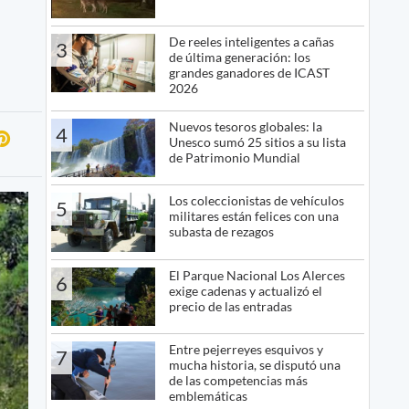
De reeles inteligentes a cañas
3
de última generación: los
grandes ganadores de ICAST
2026
Nuevos tesoros globales: la
4
Unesco sumó 25 sitios a su lista
de Patrimonio Mundial
Los coleccionistas de vehículos
5
militares están felices con una
subasta de rezagos
El Parque Nacional Los Alerces
6
exige cadenas y actualizó el
precio de las entradas
Entre pejerreyes esquivos y
7
mucha historia, se disputó una
de las competencias más
emblemáticas