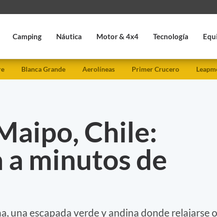
Camping
Náutica
Motor & 4x4
Tecnología
Equ
re
Blanca Grande
Aerolíneas
Primer Crucero
Leapmo
Maipo, Chile:
 a minutos de
ena, una escapada verde y andina donde relajarse 