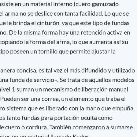
onsiste en un material interno (cuero gamuzado
 arma no se deslice con tanta facilidad. Lo que se
e le brinda el cinturón, ya que este tipo de fundas
rno. De la misma forma hay una retención activa en
opiando la forma del arma, lo que aumenta así su
tipo poseen un tornillo que permite ajustar la
anera concisa, es tal vez el más difundido y utilizado
una funda de servicio–. Se trata de aquellos modelos
l nivel 1 suman un mecanismo de liberación manual
 Pueden ser una correa, un elemento que traba el
ro sistema que es liberado con la mano que empuña.
os tanto fundas para portación oculta como
s de cuero o cordura. También comenzaron a sumarse
dos en un material llamado Kydex.