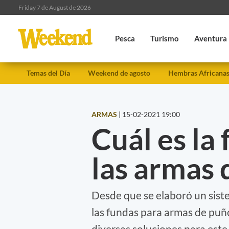
Friday 7 de August de 2026
Pesca
Turismo
Aventura
Temas del Día
Weekend de agosto
Hembras Africana
ARMAS
|
15-02-2021 19:00
Cuál es la
las armas
Desde que se elaboró un siste
las fundas para armas de puño
diversas soluciones para este