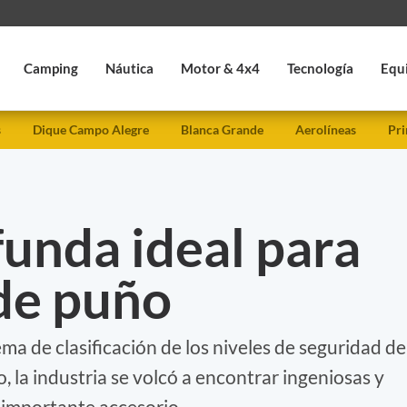
Camping
Náutica
Motor & 4x4
Tecnología
Equ
s
Dique Campo Alegre
Blanca Grande
Aerolíneas
Pri
 funda ideal para
 de puño
ma de clasificación de los niveles de seguridad de
, la industria se volcó a encontrar ingeniosas y
 importante accesorio.