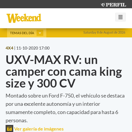
Saturday 8 de August de 2026
TEMAS DEL DÍA
4X4
|
11-10-2020 17:00
UXV-MAX RV: un
camper con cama king
size y 300 CV
Montado sobre un Ford F-750, el vehículo se destaca
por una excelente autonomía y un interior
sumamente completo, con capacidad para hasta 6
personas.
Ver galería de imágenes