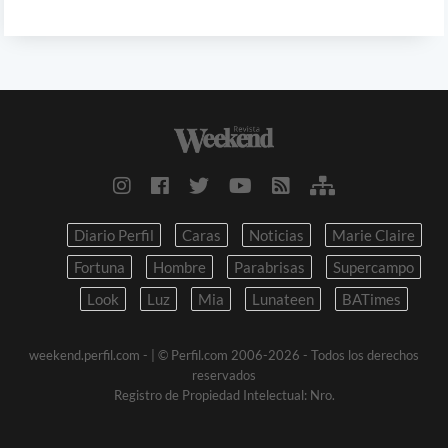
Diario Perfil
Caras
Noticias
Marie Claire
Fortuna
Hombre
Parabrisas
Supercampo
Look
Luz
Mia
Lunateen
BATimes
weekend.perfil.com -
| © Perfil.com 2006-2026 - Todos los derechos
reservados
Registro de Propiedad Intelectual: Nro.