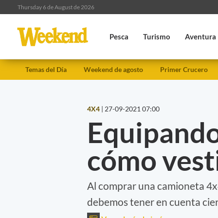
Thursday 6 de August de 2026
Pesca
Turismo
Aventura
Temas del Día
Weekend de agosto
Primer Crucero
4X4
|
27-09-2021 07:00
Equipando 
cómo vesti
Al comprar una camioneta 4x4
debemos tener en cuenta cier