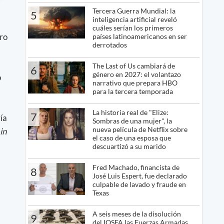
Tercera Guerra Mundial: la
5
inteligencia artificial reveló
cuáles serían los primeros
ero
países latinoamericanos en ser
derrotados
The Last of Us cambiará de
6
género en 2027: el volantazo
o
narrativo que prepara HBO
para la tercera temporada
La historia real de "Elize:
7
ía
Sombras de una mujer", la
nueva película de Netflix sobre
in
el caso de una esposa que
descuartizó a su marido
Fred Machado, financista de
8
José Luis Espert, fue declarado
culpable de lavado y fraude en
Texas
A seis meses de la disolución
9
del IOSFA las Fuerzas Armadas