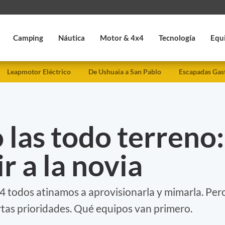
Camping
Náutica
Motor & 4x4
Tecnología
Equ
Leapmotor Eléctrico
De Ushuaia a San Pablo
Escapadas Gas
las todo terreno:
r a la novia
 todos atinamos a aprovisionarla y mimarla. Per
tas prioridades. Qué equipos van primero.