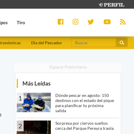
ipos
Tiro
tronómicas
Día del Pescador
Espacio Publicitario
Más Leídas
Dónde pescar en agosto: 150
1
destinos con el estado del pique
para planificar tu próxima
salida
o
Sorpresa por ciervos sueltos
2
cerca del Parque Pereyra Iraola