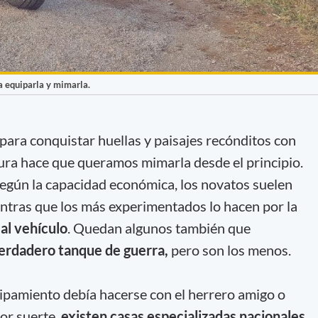
 equiparla y mimarla.
d para conquistar huellas y paisajes recónditos con
ra hace que queramos mimarla desde el principio.
egún la capacidad económica, los novatos suelen
entras que los más experimentados lo hacen por la
 al vehículo
. Quedan algunos también que
erdadero tanque de guerra,
pero son los menos.
pamiento debía hacerse con el herrero amigo o
or suerte,
existen casas especializadas nacionales