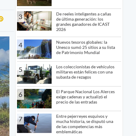
De reeles inteligentes a cañas
3
de última generación: los
grandes ganadores de ICAST
2026
Nuevos tesoros globales: la
4
Unesco sumó 25 sitios a su lista
de Patrimonio Mundial
Los coleccionistas de vehículos
5
militares están felices con una
subasta de rezagos
El Parque Nacional Los Alerces
6
exige cadenas y actualizó el
precio de las entradas
Entre pejerreyes esquivos y
7
mucha historia, se disputó una
de las competencias más
emblemáticas