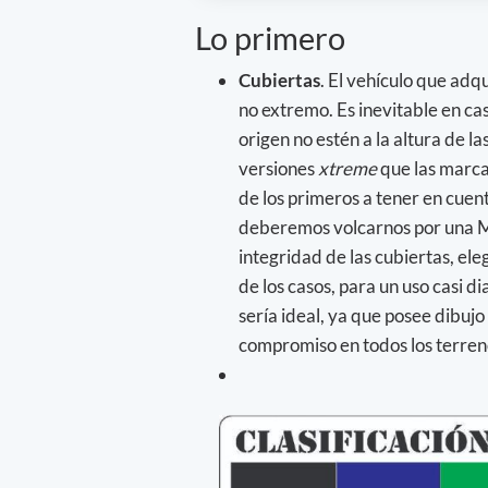
Lo primero
Cubiertas
. El vehículo que adq
no extremo. Es inevitable en cas
origen no estén a la altura de l
versiones
xtreme
que las marca
de los primeros a tener en cuen
deberemos volcarnos por una M
integridad de las cubiertas, el
de los casos, para un uso casi d
sería ideal, ya que posee dibujo
compromiso en todos los terren