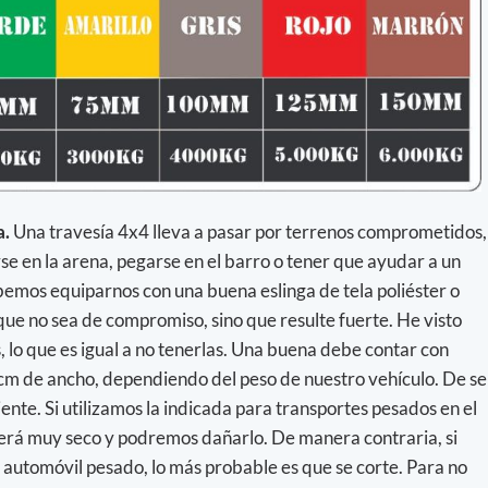
a.
Una travesía 4x4 lleva a pasar por terrenos comprometidos,
e en la arena, pegarse en el barro o tener que ayudar a un
bemos equiparnos con una buena eslinga de tela poliéster o
que no sea de compromiso, sino que resulte fuerte. He visto
 lo que es igual a no tenerlas. Una buena debe contar con
 cm de ancho, dependiendo del peso de nuestro vehículo. De se
ente. Si utilizamos la indicada para transportes pesados en el
n será muy seco y podremos dañarlo. De manera contraria, si
 automóvil pesado, lo más probable es que se corte. Para no