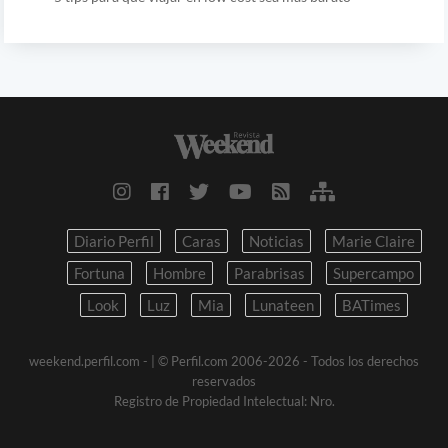
Diario Perfil
Caras
Noticias
Marie Claire
Fortuna
Hombre
Parabrisas
Supercampo
Look
Luz
Mia
Lunateen
BATimes
weekend.perfil.com -
| © Perfil.com 2006-2026 - Todos los derechos
reservados
Registro de Propiedad Intelectual: Nro.