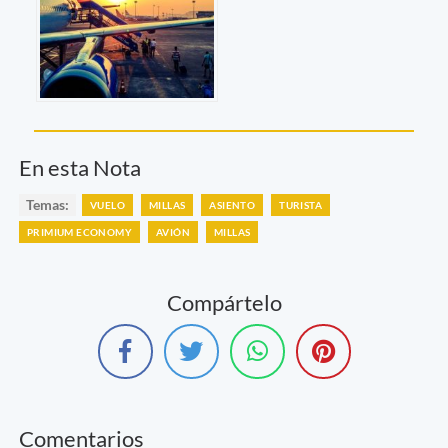
En esta Nota
Temas:
VUELO
MILLAS
ASIENTO
TURISTA
PRIMIUM ECONOMY
AVIÓN
MILLAS
Compártelo
Comentarios