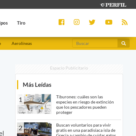
ipos
Tiro
e
Aerolíneas
Espacio Publicitario
Más Leídas
Tiburones: cuáles son las
1
especies en riesgo de extinción
que los pescadores pueden
proteger
Buscan voluntarios para vivir
2
gratis en una paradisíaca isla de
el
Grecia a cambio de cuidar gatos