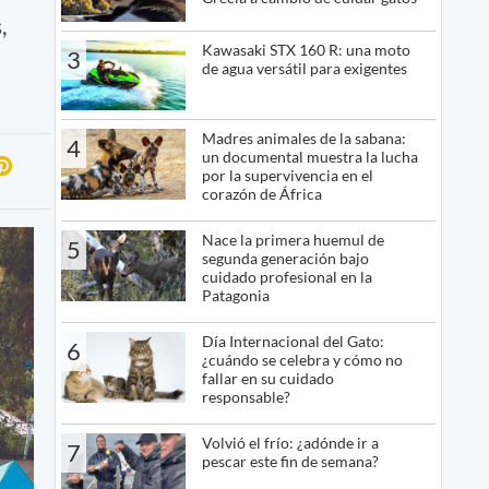
,
Kawasaki STX 160 R: una moto
3
de agua versátil para exigentes
Madres animales de la sabana:
4
un documental muestra la lucha
por la supervivencia en el
corazón de África
Nace la primera huemul de
5
segunda generación bajo
cuidado profesional en la
Patagonia
Día Internacional del Gato:
6
¿cuándo se celebra y cómo no
fallar en su cuidado
responsable?
Volvió el frío: ¿adónde ir a
7
pescar este fin de semana?