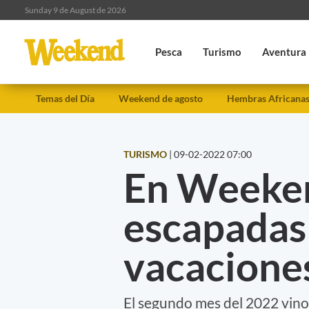
Sunday 9 de August de 2026
Pesca
Turismo
Aventura
Temas del Día
Weekend de agosto
Hembras Africana
TURISMO
|
09-02-2022 07:00
En Weeken
escapadas 
vacacione
El segundo mes del 2022 vino 