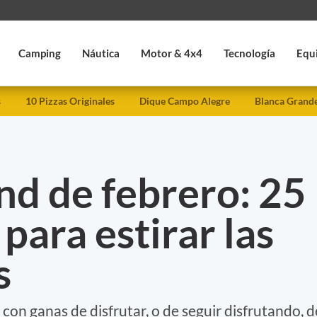
Camping
Náutica
Motor & 4x4
Tecnología
Equ
s
10 Pizzas Originales
Dique Campo Alegre
Blanca Grand
d de febrero: 25
para estirar las
s
con ganas de disfrutar, o de seguir disfrutando, d