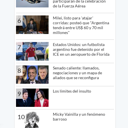
participarán de la celebración
de la Fuerza Aérea
Milei, listo para 'atajar'
6
corridas: posteó que "Argentina
tendrá entre US$ 60 y 70 mil
millones"
Estados Unidos: un futbolista
7
argentino fue detenido por el
ICE en un aeropuerto de Florida
Senado caliente: llamados,
8
negociaciones y un mapa de
aliados que se reconfigura
Los límites del insulto
9
Micky Vainilla y un fenómeno
10
barroso