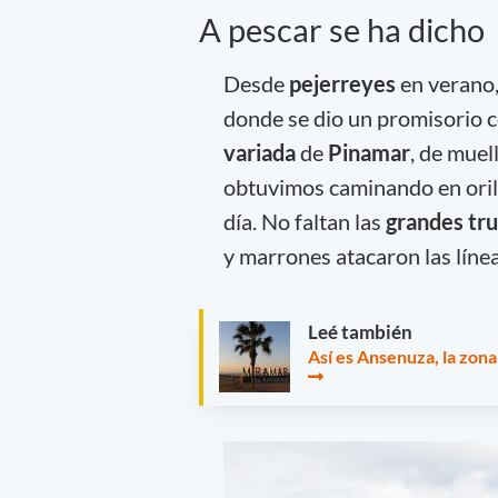
A pescar se ha dicho
Desde
pejerreyes
en verano
donde se dio un promisorio c
variada
de
Pinamar
, de mue
obtuvimos caminando en orill
día. No faltan las
grandes tru
y marrones atacaron las línea
Leé también
Así es Ansenuza, la zona