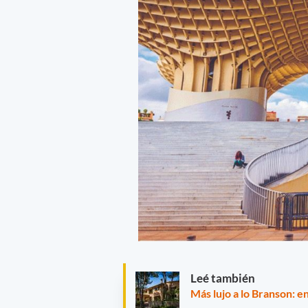
Leé también
Más lujo a lo Branson: e