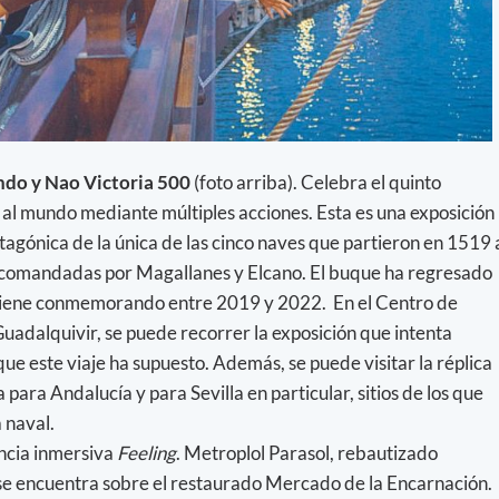
ndo y Nao Victoria 500
(foto arriba). Celebra el quinto
 al mundo mediante múltiples acciones. Esta es una exposición
agónica de la única de las cinco naves que partieron en 1519 
 comandadas por Magallanes y Elcano. El buque ha regresado
e viene conmemorando entre 2019 y 2022. En el Centro de
o Guadalquivir, se puede recorrer la exposición que intenta
que este viaje ha supuesto. Además, se puede visitar la réplica
 para Andalucía y para Sevilla en particular, sitios de los que
a naval.
encia inmersiva
Feeling
. Metroplol Parasol, rebautizado
e encuentra sobre el restaurado Mercado de la Encarnación.