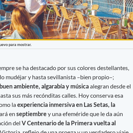
nuevo para mostrar.
siempre se ha destacado por sus colores destellantes,
lo mudéjar y hasta sevillanista –bien propio–;
, buen ambiente, algarabía y música
alegran desde el
asta sus más recónditas calles. Hoy conserva esa
como la
experiencia inmersiva en Las Setas, la
ará en
septiembre
y una efeméride que le da aún
ción del
V Centenario de la Primera vuelta al
 Victoria, reflejo de una proeza y un verdadero viaje