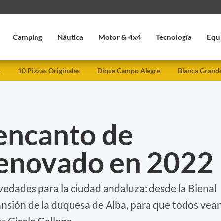
Camping
Náutica
Motor & 4x4
Tecnología
Equ
s
10 Pizzas Originales
Dique Campo Alegre
Blanca Grand
l encanto de
renovado en 2022
vedades para la ciudad andaluza: desde la Bienal
mansión de la duquesa de Alba, para que todos vea
or Gisela Gallego.