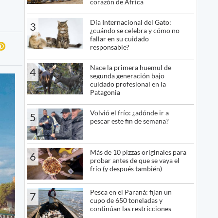
corazón de África
Día Internacional del Gato:
3
¿cuándo se celebra y cómo no
fallar en su cuidado
responsable?
Nace la primera huemul de
4
segunda generación bajo
cuidado profesional en la
Patagonia
Volvió el frío: ¿adónde ir a
5
pescar este fin de semana?
Más de 10 pizzas originales para
6
probar antes de que se vaya el
frío (y después también)
Pesca en el Paraná: fijan un
7
cupo de 650 toneladas y
continúan las restricciones