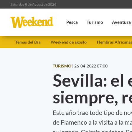
Saturday 8 de August de 2026
Pesca
Turismo
Aventura
Temas del Día
Weekend de agosto
Hembras Africana
TURISMO
|
26-04-2022 07:00
Sevilla: e
siempre, 
Este año trae todo tipo de no
de Flamenco a la visita a la 
su legado. Galería de fotos. P