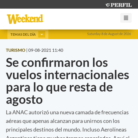
Saturday 8 de August de 2026
TEMAS DEL DÍA
TURISMO
|
09-08-2021 11:40
Se confirmaron los
vuelos internacionales
para lo que resta de
agosto
La ANAC autorizó una nueva camada de frecuencias
aéreas que apenas alcanzan para unirnos con los
principales destinos del mundo. Incluso Aerolíneas
Argentinas tiene muchos tramos cancelados. Aquí el