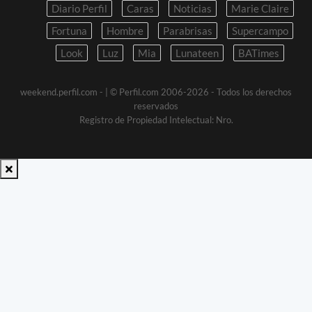
Diario Perfil
Caras
Noticias
Marie Claire
Fortuna
Hombre
Parabrisas
Supercampo
Look
Luz
Mia
Lunateen
BATimes
weekend.perfil.com -
| © Perfil.com 2006-2026 - Todos los derechos
reservados
Registro de Propiedad Intelectual: Nro.