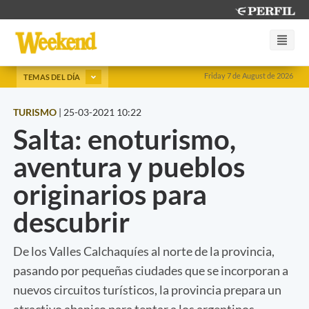
Friday 7 de August de 2026
TEMAS DEL DÍA
TURISMO
|
25-03-2021 10:22
Salta: enoturismo,
aventura y pueblos
originarios para
descubrir
De los Valles Calchaquíes al norte de la provincia,
pasando por pequeñas ciudades que se incorporan a
nuevos circuitos turísticos, la provincia prepara un
atractivo abanico para tentar a los argentinos.