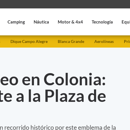
Camping
Náutica
Motor & 4x4
Tecnología
Equ
s
Dique Campo Alegre
Blanca Grande
Aerolíneas
Pri
eo en Colonia:
e a la Plaza de
n recorrido histórico por este emblema de la