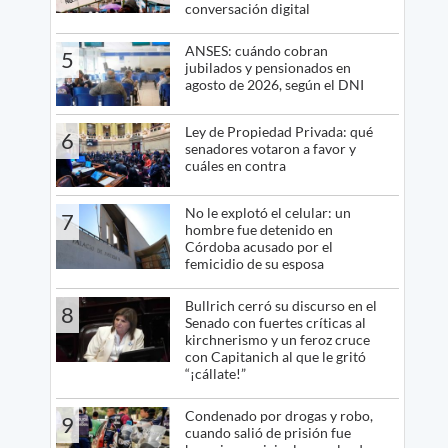
conversación digital
ANSES: cuándo cobran
5
jubilados y pensionados en
agosto de 2026, según el DNI
Ley de Propiedad Privada: qué
6
senadores votaron a favor y
cuáles en contra
No le explotó el celular: un
7
hombre fue detenido en
Córdoba acusado por el
femicidio de su esposa
Bullrich cerró su discurso en el
8
Senado con fuertes críticas al
kirchnerismo y un feroz cruce
con Capitanich al que le gritó
“¡cállate!”
Condenado por drogas y robo,
9
cuando salió de prisión fue