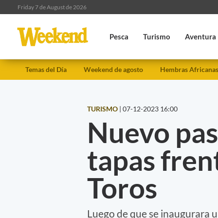
Friday 7 de August de 2026
Pesca
Turismo
Aventura
Temas del Día
Weekend de agosto
Hembras Africana
TURISMO
|
07-12-2023 16:00
Nuevo pas
tapas frent
Toros
Luego de que se inaugurara u