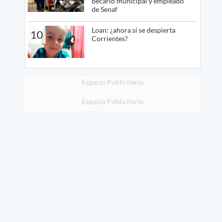
becario municipal y empleado
de Senaf
Loan: ¿ahora sí se despierta
10
Corrientes?
Espacio Publicitario
Espacio Publicitario