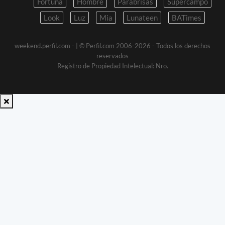
Fortuna
Hombre
Parabrisas
Supercampo
Look
Luz
Mia
Lunateen
BATimes
weekend.perfil.com -
| © Perfil.com 2006-2026 - Todos los derechos
reservados
Registro de Propiedad Intelectual: Nro.