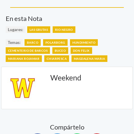
En esta Nota
Lugares:
LAS GRUTAS
RIO NEGRO
Temas:
BARCO
POLARBORG
HUNDIMIENTO
CEMENTERIO DE BARCOS
BUCEO
DON FELIX
MARIANA ROJAMAR
CHIARPESCA
MAGDALENA MARIA
Weekend
Compártelo