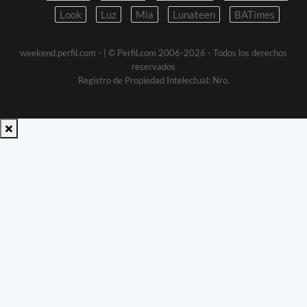
Look
Luz
Mia
Lunateen
BATimes
weekend.perfil.com -
| © Perfil.com 2006-2026 - Todos los derechos
reservados
Registro de Propiedad Intelectual: Nro.