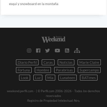
esquí y snowboard en la montaña
Diario Perfil
Caras
Noticias
Marie Claire
Fortuna
Hombre
Parabrisas
Supercampo
Look
Luz
Mia
Lunateen
BATimes
weekend.perfil.com -
| © Perfil.com 2006-2026 - Todos los derechos
reservados
Registro de Propiedad Intelectual: Nro.