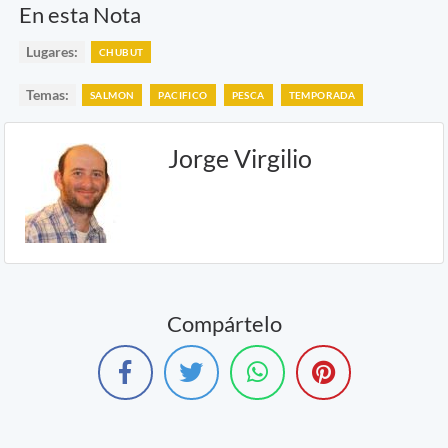
En esta Nota
Lugares:
CHUBUT
Temas:
SALMON
PACIFICO
PESCA
TEMPORADA
Jorge Virgilio
Compártelo