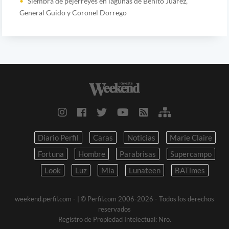
Siembra de pejerreyes en lagunas de Benito Juárez,
General Guido y Coronel Dorrego
Diario Perfil
Caras
Noticias
Marie Claire
Fortuna
Hombre
Parabrisas
Supercampo
Look
Luz
Mia
Lunateen
BATimes
weekend.perfil.com -
| © Perfil.com 2006-2026 - Todos los derechos
reservados
Registro de Propiedad Intelectual: Nro.