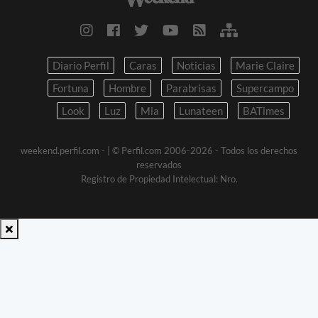
Diario Perfil
Caras
Noticias
Marie Claire
Fortuna
Hombre
Parabrisas
Supercampo
Look
Luz
Mia
Lunateen
BATimes
weekend.perfil.com -
| © Perfil.com 2006-2026 - Todos los derechos
reservados
Registro de Propiedad Intelectual: Nro.