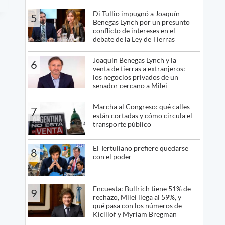
Di Tullio impugnó a Joaquín
5
Benegas Lynch por un presunto
conflicto de intereses en el
debate de la Ley de Tierras
Joaquín Benegas Lynch y la
6
venta de tierras a extranjeros:
los negocios privados de un
senador cercano a Milei
Marcha al Congreso: qué calles
7
están cortadas y cómo circula el
transporte público
El Tertuliano prefiere quedarse
8
con el poder
Encuesta: Bullrich tiene 51% de
9
rechazo, Milei llega al 59%, y
qué pasa con los números de
Kicillof y Myriam Bregman