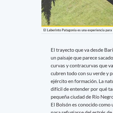
El Laberinto Patagonia es una experiencia para 
El trayecto que va desde Bar
un paisaje que parece sacado
curvas y contracurvas que v
cubren todo con su verde y p
ejército en formación. La nat
difícil de entender por qué t
pequeña ciudad de Río Negro
El Bolsón es conocido como u
para refugiarse del estrés de