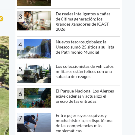
De reeles inteligentes a cañas
3
de última generación: los
grandes ganadores de ICAST
2026
Nuevos tesoros globales: la
4
Unesco sumó 25 sitios a su lista
de Patrimonio Mundial
Los coleccionistas de vehículos
5
militares están felices con una
subasta de rezagos
El Parque Nacional Los Alerces
6
exige cadenas y actualizó el
precio de las entradas
Entre pejerreyes esquivos y
7
mucha historia, se disputó una
de las competencias más
emblemáticas