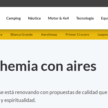
Camping
Náutica
Motor & 4x4
Tecnología
Equ
re
Blanca Grande
Aerolíneas
Primer Crucero
Leapmo
hemia con aires
 se está renovando con propuestas de calidad que
y espiritualidad.