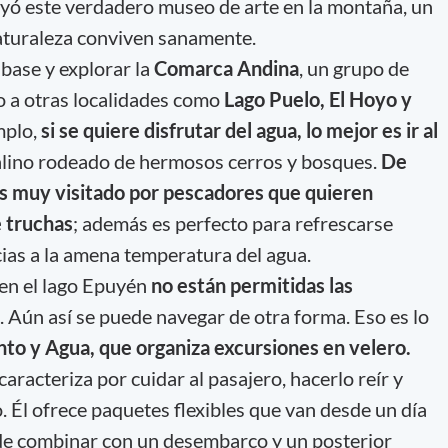
uyó este verdadero museo de arte en la montaña, un
naturaleza conviven sanamente.
 base y explorar la
Comarca Andina
, un grupo de
o a otras localidades como
Lago Puelo, El Hoyo y
mplo,
si se quiere disfrutar del agua, lo mejor es ir al
alino rodeado de hermosos cerros y bosques.
De
s muy visitado por pescadores que quieren
e truchas
; además es perfecto para refrescarse
cias a la amena temperatura del agua.
 en el lago Epuyén
no están permitidas las
. Aún así se puede navegar de otra forma. Eso es lo
nto y Agua, que organiza excursiones en velero.
aracteriza por cuidar al pasajero, hacerlo reír y
Él ofrece paquetes flexibles que van desde un día
ede combinar con un desembarco y un posterior