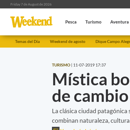
Friday 7 de August de 2026
Pesca
Turismo
Aventura
Temas del Día
Weekend de agosto
Dique Campo Aleg
TURISMO
|
11-07-2019 17:37
Mística bo
de cambio
La clásica ciudad patagónica
combinan naturaleza, cultura 