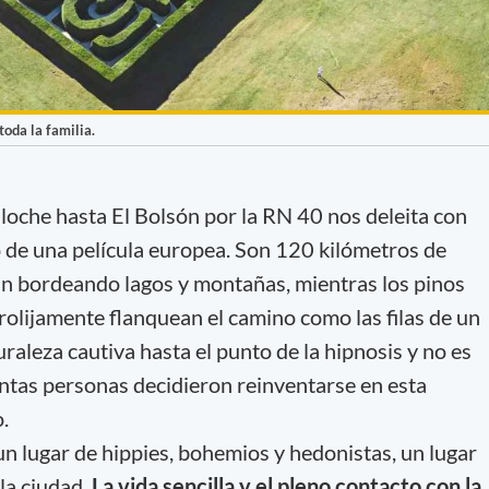
toda la familia.
iloche hasta El Bolsón por la RN 40 nos deleita con
 de una película europea. Son 120 kilómetros de
an bordeando lagos y montañas, mientras los pinos
rolijamente flanquean el camino como las filas de un
uraleza cautiva hasta el punto de la hipnosis y no es
antas personas decidieron reinventarse en esta
.
n lugar de hippies, bohemios y hedonistas, un lugar
 la ciudad.
La vida sencilla y el pleno contacto con la