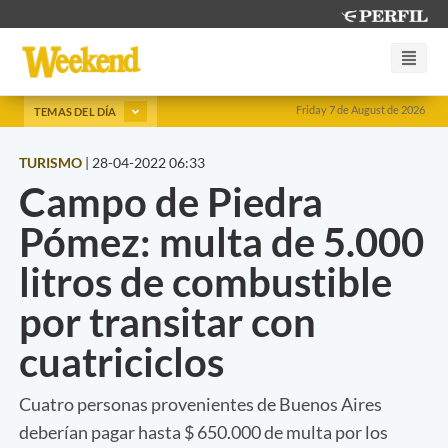
Friday 7 de August de 2026
TEMAS DEL DÍA
TURISMO
|
28-04-2022 06:33
Campo de Piedra
Pómez: multa de 5.000
litros de combustible
por transitar con
cuatriciclos
Cuatro personas provenientes de Buenos Aires
deberían pagar hasta $ 650.000 de multa por los