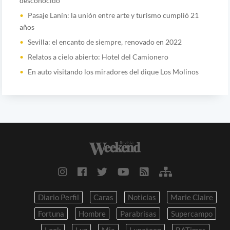
desconocido
Pasaje Lanín: la unión entre arte y turismo cumplió 21
años
Sevilla: el encanto de siempre, renovado en 2022
Relatos a cielo abierto: Hotel del Camionero
En auto visitando los miradores del dique Los Molinos
Diario Perfil
Caras
Noticias
Marie Claire
Fortuna
Hombre
Parabrisas
Supercampo
Look
Luz
Mia
Lunateen
BATimes