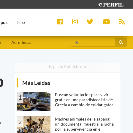
ipos
Tiro
e
Aerolíneas
Espacio Publicitario
o
Más Leídas
Buscan voluntarios para vivir
1
gratis en una paradisíaca isla de
Grecia a cambio de cuidar gatos
Madres animales de la sabana:
2
y
un documental muestra la lucha
por la supervivencia en el