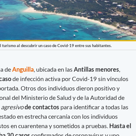
al turismo al descubrir un caso de Covid-19 entre sus habitantes.
la de
Anguilla
, ubicada en las
Antillas menores
,
 caso
de infección activa por Covid-19 sin vínculos
ortada. Otros dos individuos dieron positivo y
onal del Ministerio de Salud y de la Autoridad de
o
agresivo
de contactos
para identificar a todas las
tado en estrecha cercanía con los individuos
stos en cuarentena y sometidos a pruebas.
Hasta el
aba 30 casos
confirmados de coronavirus y uno