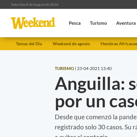
Saturday 8 de August de 2026
Pesca
Turismo
Aventura
Temas del Día
Weekend de agosto
Hembras Africana
TURISMO
|
23-04-2021 13:40
Anguilla: s
por un cas
Desde que comenzó la pandemia
registrado solo 30 casos. Su r
a evitar el contagio.