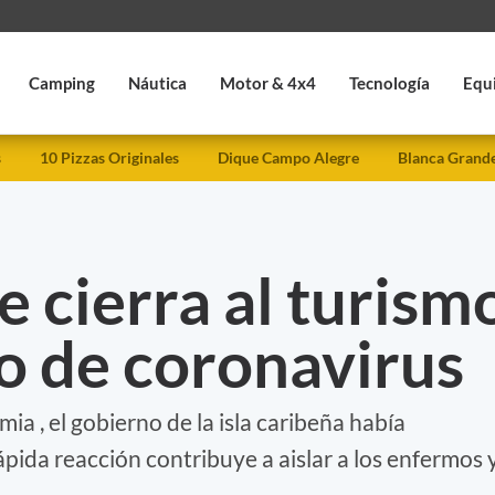
Camping
Náutica
Motor & 4x4
Tecnología
Equ
s
10 Pizzas Originales
Dique Campo Alegre
Blanca Grand
e cierra al turism
o de coronavirus
 , el gobierno de la isla caribeña había
ápida reacción contribuye a aislar a los enfermos 