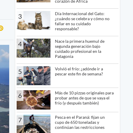
corazón de África
Día Internacional del Gato:
3
¿cuándo se celebra y cómo no
fallar en su cuidado
responsable?
Nace la primera huemul de
4
segunda generación bajo
cuidado profesional en la
Patagonia
Volvió el frío: ¿adónde ir a
5
pescar este fin de semana?
Más de 10 pizzas originales para
6
probar antes de que se vaya el
frío (y después también)
Pesca en el Paraná: fijan un
7
cupo de 650 toneladas y
continúan las restricciones